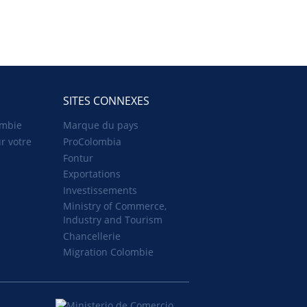
SITES CONNEXES
ombie
Marque du pays
r votre
ProColombia
Fontur
Exportations
Investissements
Ministry of Commerce,
Industry and Tourism
Chancellerie
Migration Colombie