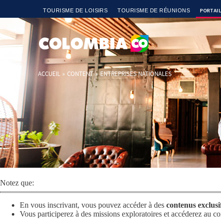
Aller au contenu principal
PORTAIL
TOURISME DE LOISIRS
TOURISME DE RÉUNIONS
ACCUEIL
»
CONTENT
»
ENTREPRISES NATIONALES
Entrer ici
Notez que:
En vous inscrivant, vous pouvez accéder à des
contenus exclusi
Vous participerez à des missions exploratoires et accéderez au c