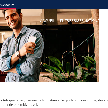
S ASSOCIÉS
ACCUEIL
ENTREPRISES NATIONALES
fs
tels que le programme de formation à l'exportation touristique, des so
ontenu de colombia.travel.