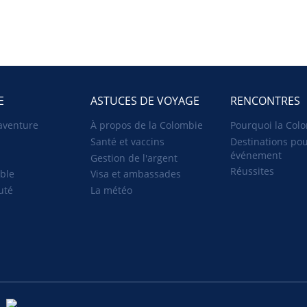
E
ASTUCES DE VOYAGE
RENCONTRES
aventure
À propos de la Colombie
Pourquoi la Col
Destinations pou
Santé et vaccins
événement
Gestion de l'argent
Réussites
able
Visa et ambassades
uté
La météo