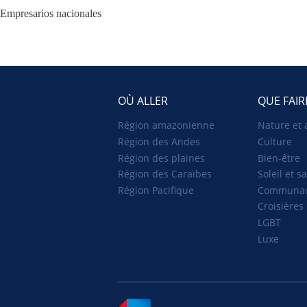
Empresarios nacionales
OÙ ALLER
QUE FAIR
Région amazonienne
Nature et 
Région des Andes
Culture
Région des plaines
Bien-être
Région des Caraïbes
Soleil et s
Région Pacifique
Communa
Croisières
LGBT
Luxe