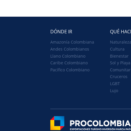
DÓNDE IR
QUÉ HAC
Amazonía Colombiana
Naturaleza
Andes Colombianos
Cultura
Llano Colombiano
Bienestar
Caribe Colombiano
Sol y Playa
Pacífico Colombiano
Comunitar
Cruceros
LGBT
Lujo