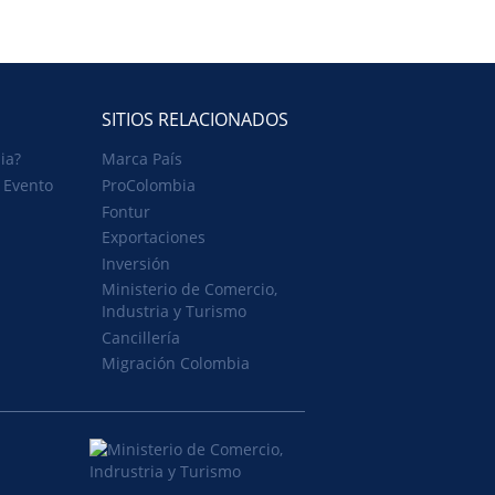
SITIOS RELACIONADOS
ia?
Marca País
 Evento
ProColombia
Fontur
Exportaciones
Inversión
Ministerio de Comercio,
Industria y Turismo
Cancillería
Migración Colombia