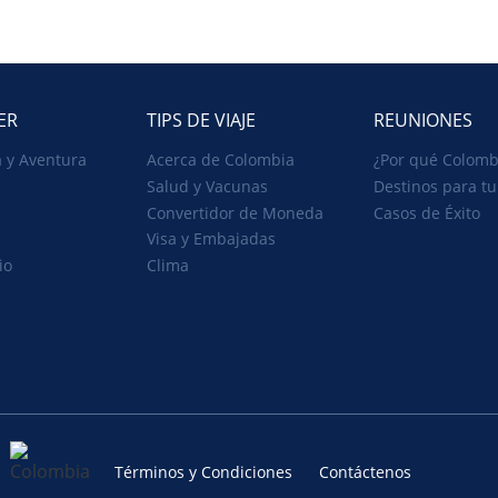
ER
TIPS DE VIAJE
REUNIONES
 y Aventura
Acerca de Colombia
¿Por qué Colomb
Salud y Vacunas
Destinos para tu
Convertidor de Moneda
Casos de Éxito
Visa y Embajadas
io
Clima
Términos y Condiciones
Contáctenos